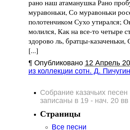
рано наш атаманушка Рано пробу
муравоньки, Со муравоньки рос
полотенчиком Сухо утирался; О
молился, Как на все-то четыре 
здорово ль, братцы-казаченьки, 
[...]
¶
Опубликовано
12 Апрель 2
из коллекции сотн. Д. Пичуги
Собрание казачьих песен 
записаны в 19 - нач. 20 вв
Страницы
Все песни