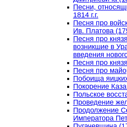
Песни, относящ
1814 г.г.
Песня про войс
Ив. Платова (17
Песня про князя
возникшие в Ур
введения нового
Песня про княз
Песня про майо
Побоища яицких 
Покорение Казан
Польское восста
Проведение жел
Продолжение Се
Императора Петр
Пугачевщина (177