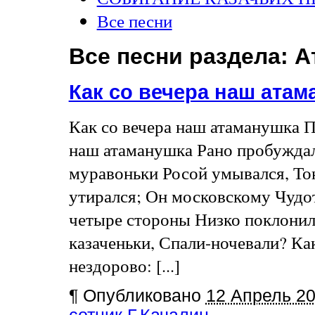
Все песни
Все песни раздела:
А
Как со вечера наш ата
Как со вечера наш атаманушка П
наш атаманушка Рано пробуждалс
муравоньки Росой умывался, То
утирался; Он московскому Чудо
четыре стороны Низко поклонилс
казаченьки, Спали-ночевали? Ка
нездорово: [...]
¶
Опубликовано
12 Апрель 2