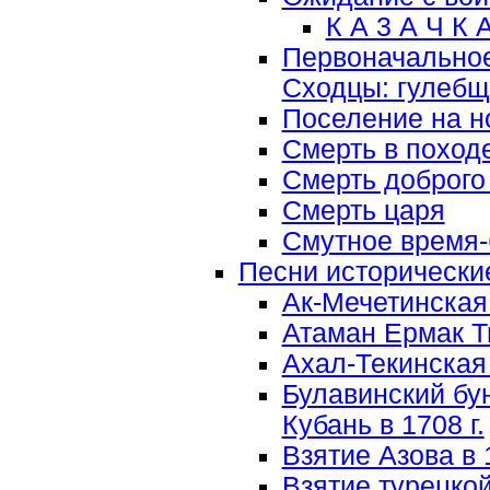
К А 3 А Ч К 
Первоначальное
Сходцы: гулебщ
Поселение на н
Смерть в поход
Смерть доброго
Смерть царя
Смутное время
Песни исторически
Ак-Мечетинская
Атаман Ермак 
Ахал-Текинская 
Булавинский бун
Кубань в 1708 г.
Взятие Азова в 1
Взятие турецко