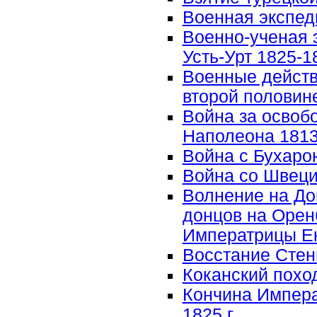
Военная экспед
Военно-ученая 
Усть-Урт 1825-18
Военные действ
второй половине
Война за освоб
Наполеона 1813-
Война с Бухарою
Война со Швецие
Волнение на До
донцов на Оренб
Императрицы Ека
Восстание Стень
Коканский поход 
Кончина Импера
1825 г.