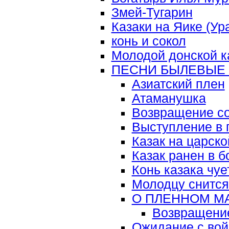
Змей-Тугарин
Казаки на Яике (Ур
конь и сокол
Молодой донской к
ПЕСНИ БЫЛЕВЫЕ
Азиатский плен
Атаманушка
Возвращение со
Выступление в 
Казак на царск
Казак ранен в 
Конь казака чуе
Молодцу снится
О ПЛЕННОМ М
Возвращение
Ожидание с во