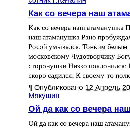
сотник Г.Качалин
Как со вечера наш ата
Как со вечера наш атаманушка П
наш атаманушка Рано пробуждал
Росой умывался, Тонким белым 
московскому Чудотворчику Богу 
сторонушки Низко поклонился; 
скоро садился; К своему-то полк
¶
Опубликовано
12 Апрель 2
Мякушин
Ой да как со вечера н
Ой да как со вечера наш атаман