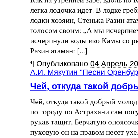
легка лодочка идет. В лодке гр
лодки хозяин, Стенька Разин ата
голосом своим: „А мы исчерпне
исчерпнули воды изо Камы со ре
Разин атаман: [...]
¶
Опубликовано
04 Апрель 2
А.И. Мякутин "Песни Оренбург
Чей, откуда такой доб
Чей, откуда такой добрый молод
по городу по Астрахани сам погу
рукав тащит, Берчатую опоясочк
пуховую он на правом несет ух