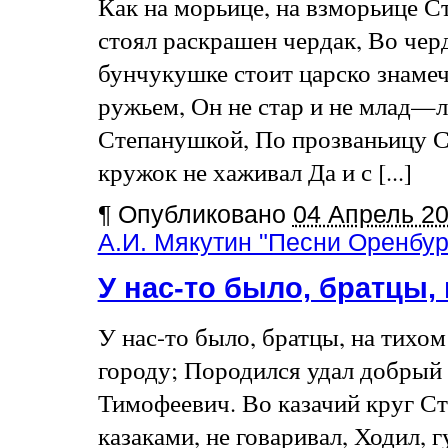
Как на морьице, на взморьице С
стоял раскрашен чердак, Во чер
бунчукушке стоит царско знамеч
ружьем, Он не стар и не млад—л
Степанушкой, По прозваньицу С
кружок не хаживал Да и с [...]
¶
Опубликовано
04 Апрель 2
А.И. Мякутин "Песни Оренбург
У нас-то было, братцы,
У нас-то было, братцы, на тихо
городу; Породился удал добрый
Тимофеевич. Во казачий круг Ст
казаками, не говаривал, Ходил, 