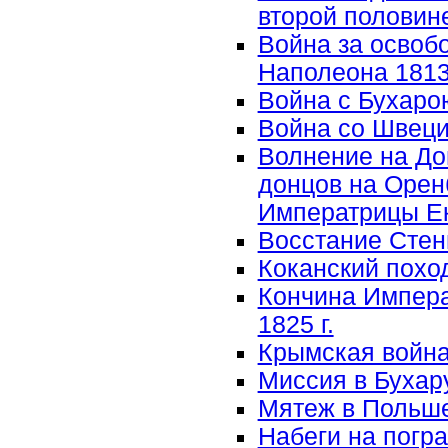
второй половине
Война за освоб
Наполеона 1813-
Война с Бухарою
Война со Швецие
Волнение на До
донцов на Оренб
Императрицы Ека
Восстание Стень
Коканский поход 
Кончина Импера
1825 г.
Крымская война 
Миссия в Бухару
Мятеж в Польше
Набеги на погр