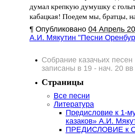
думал крепкую думушку с голыт
кабацкая! Поедем мы, братцы, на 
¶
Опубликовано
04 Апрель 2
А.И. Мякутин "Песни Оренбург
Собрание казачьих песен 
записаны в 19 - нач. 20 вв
Страницы
Все песни
Литература
Предисловие к 1-м
казаков» А.И. Мяку
ПРЕДИСЛОВИЕ к 