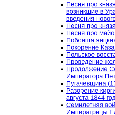
Песня про князя
возникшие в Ур
введения нового
Песня про княз
Песня про майо
Побоища яицких 
Покорение Казан
Польское восста
Проведение жел
Продолжение Се
Императора Петр
Пугачевщина (177
Разорение кирги
августа 1844 г
Семилетняя войн
Императрицы Ел