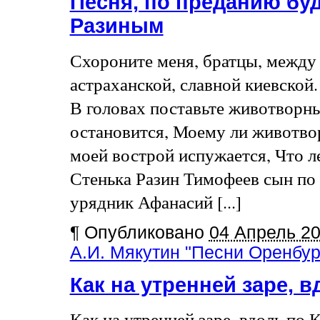
Песня, по преданию бу
Разиным
Схороните меня, братцы, между
астраханской, славной киевской
В головах поставьте животворн
остановится, Моему ли животво
моей вострой испужается, Что л
Стенька Разин Тимофеев сын по п
урядник Афанасий [...]
¶
Опубликовано
04 Апрель 2
А.И. Мякутин "Песни Оренбург
Как на утренней заре, 
Как на утренней заре, вдоль по 