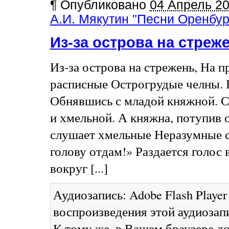
¶
Опубликовано
04 Апрель 2
А.И. Мякутин "Песни Оренбург
Из-за острова на стре
Из-за острова на стрежень, На
расписные Острогрудые челны. 
Обнявшись с младой княжной. 
и хмельной. А княжна, потупив 
слушает хмельные Неразумные с
голову отдам!» Раздается голос
вокруг [...]
Аудиозапись: Adobe Flash Player
воспроизведения этой аудиоза
К тому же, в Вашем браузере до