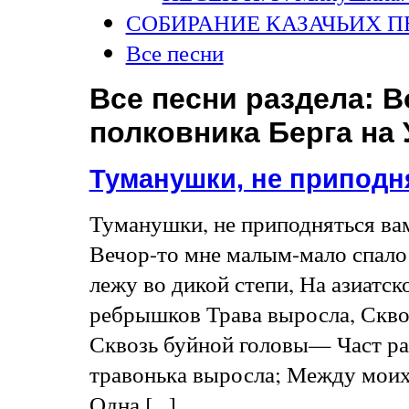
СОБИРАНИЕ КАЗАЧЬИХ П
Все песни
Все песни раздела:
В
полковника Берга на У
Туманушки, не припод
Туманушки, не приподняться вам
Вечор-то мне малым-мало спалос
лежу во дикой степи, На азиатск
ребрышков Трава выросла, Скво
Сквозь буйной головы— Част ра
травонька выросла; Между моих
Одна [...]