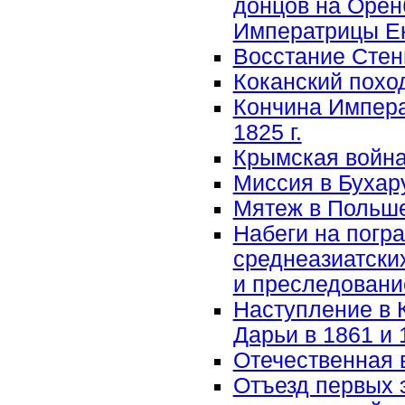
донцов на Оренб
Императрицы Ека
Восстание Стень
Коканский поход 
Кончина Импера
1825 г.
Крымская война 
Миссия в Бухару
Мятеж в Польше
Набеги на погр
среднеазиатских
и преследовани
Наступление в 
Дарьи в 1861 и 
Отечественная 
Отъезд первых 