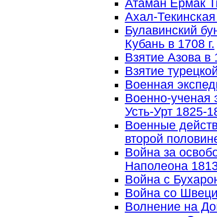
Атаман Ермак 
Ахал-Текинская 
Булавинский бун
Кубань в 1708 г.
Взятие Азова в 1
Взятие турецко
Военная экспед
Военно-ученая 
Усть-Урт 1825-18
Военные действ
второй половине
Война за освоб
Наполеона 1813-
Война с Бухарою
Война со Швецие
Волнение на До