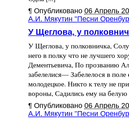
¶
Опубликовано
06 Апрель 2
А.И. Мякутин "Песни Оренбург
У Щеглова, у полковни
У Щеглова, у полковничка, Солу
него в полку что не лучшего хо
Дементьевича, По прозванию Але
забелелися— Забелелося в поле е
молодецкое. Никто к телу не пр
вороны, Садились ему на белую гр
¶
Опубликовано
06 Апрель 2
А.И. Мякутин "Песни Оренбург