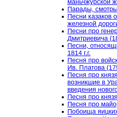
маньчжурской же
Парады, смотр
Песни казаков 
железной дорог
Песни про гене
Дмитриевича (1
Песни, относящ
1814 г.г.
Песня про войс
Ив. Платова (17
Песня про князя
возникшие в Ур
введения нового
Песня про княз
Песня про майо
Побоища яицких 