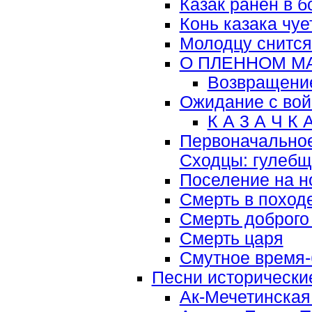
Казак ранен в 
Конь казака чуе
Молодцу снится
О ПЛЕННОМ М
Возвращение
Ожидание с во
К А 3 А Ч К 
Первоначальное
Сходцы: гулебщ
Поселение на н
Смерть в поход
Смерть доброго
Смерть царя
Смутное время
Песни исторически
Ак-Мечетинская