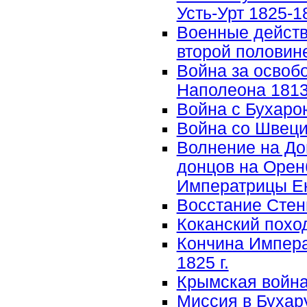
Усть-Урт 1825-18
Военные действ
второй половине
Война за освоб
Наполеона 1813-
Война с Бухарою
Война со Швецие
Волнение на До
донцов на Оренб
Императрицы Ека
Восстание Стень
Коканский поход 
Кончина Импера
1825 г.
Крымская война 
Миссия в Бухару