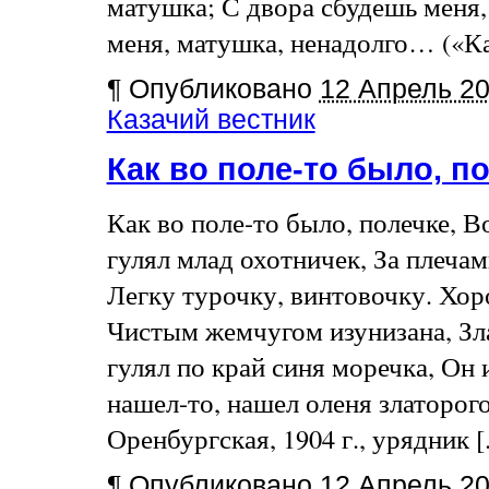
матушка; С двора сбудешь меня,
меня, матушка, ненадолго… («Ка
¶
Опубликовано
12 Апрель 2
Казачий вестник
Как во поле-то было, п
Как во поле-то было, полечке, В
гулял млад охотничек, За плечам
Легку турочку, винтовочку. Хо
Чистым жемчугом изунизана, Зла
гулял по край синя моречка, Он 
нашел-то, нашел оленя златорого
Оренбургская, 1904 г., урядник [.
¶
Опубликовано
12 Апрель 2