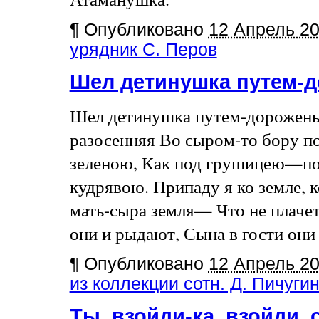
¶
Опубликовано
12 Апрель 2
урядник С. Перов
Шел детинушка путем-
Шел детинушка путем-дороженьк
разосенняя Во сыром-то бору п
зеленою, Как под грушицею—п
кудрявою. Припаду я ко земле, к
мать-сыра земля— Что не плачет
они и рыдают, Сына в гости они [
¶
Опубликовано
12 Апрель 2
из коллекции сотн. Д. Пичуги
Ты, взойди-ка, взойди,