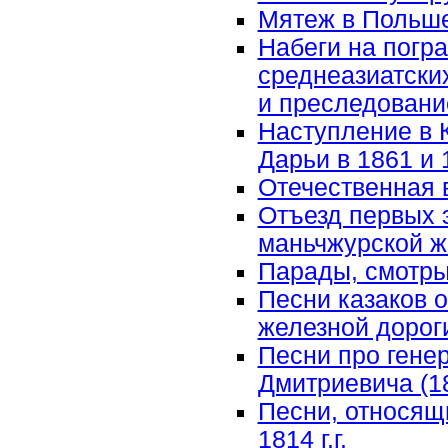
Мятеж в Польше
Набеги на погр
среднеазиатских
и преследовани
Наступление в 
Дарьи в 1861 и 
Отечественная 
Отъезд первых 
маньчжурской же
Парады, смотр
Песни казаков 
железной дорог
Песни про гене
Дмитриевича (1
Песни, относящ
1814 г.г.