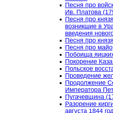
Песня про войс
Ив. Платова (17
Песня про князя
возникшие в Ур
введения нового
Песня про княз
Песня про майо
Побоища яицких 
Покорение Казан
Польское восста
Проведение жел
Продолжение Се
Императора Петр
Пугачевщина (177
Разорение кирги
августа 1844 г