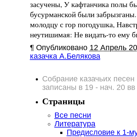
засучены, У кафтанчика полы б
бусурманской были забрызганы.
молодцу с гор погодушка, Навст
неутишимая: Не видать-то ему был
¶
Опубликовано
12 Апрель 2
казачка А.Белякова
Собрание казачьих песен 
записаны в 19 - нач. 20 вв
Страницы
Все песни
Литература
Предисловие к 1-м