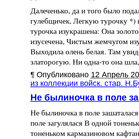
Далеченько, да и того было пода
гулебщичек, Легкую турочку *) 
турочка изукрашена: Она золото
изусечена, Чистым жемчугом изун
Выходила олень белая. Там увид
златорогую. Ни одна-то она шла, 
¶
Опубликовано
12 Апрель 2
из коллекции войск. стар. Н.
Не былиночка в поле з
Не былиночка в поле зашаталас
поле загулялася В одной тонень
тоненьком кармазиновом кафтан