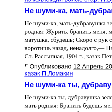
Не шуми-ка, мать-дубр
Не шуми-ка, мать-дубравушка зе
родная: Журить, бранить меня, 
матушка, сбудешь; Скоро с рук 
воротишь назад, ненадолго,— На
Ст. Рассыпная, 1904 г., казак Пе
¶
Опубликовано
12 Апрель 2
казак П.Ломакин
Не шуми-ка ты, дубрав
Не шуми-ка ты, дубравушка зел
мать родная: Бранить будешь ме