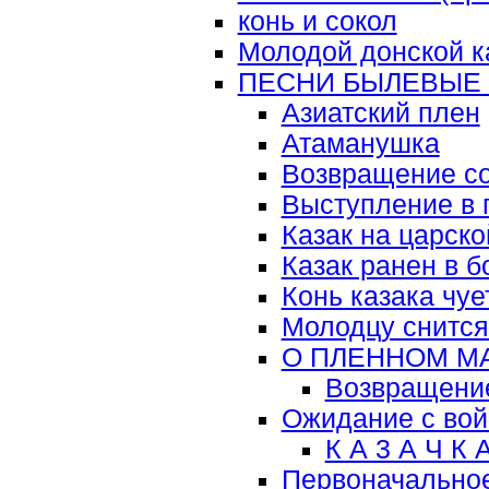
конь и сокол
Молодой донской к
ПЕСНИ БЫЛЕВЫЕ
Азиатский плен
Атаманушка
Возвращение со
Выступление в 
Казак на царск
Казак ранен в 
Конь казака чуе
Молодцу снится
О ПЛЕННОМ М
Возвращение
Ожидание с во
К А 3 А Ч К 
Первоначальное