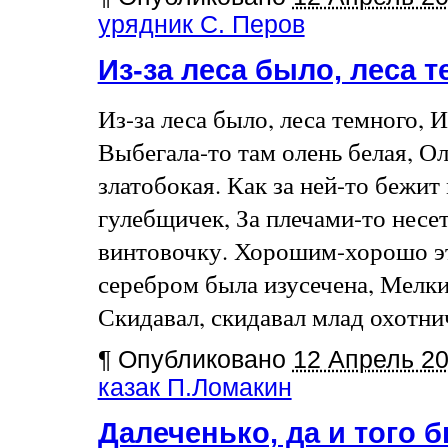
урядник С. Перов
Из-за леса было, леса 
Из-за леса было, леса темного, И
Выбегала-то там олень белая, Ол
златобокая. Как за ней-то бежит
гулебщичек, За плечами-то несе
винтовочку. Хорошим-хорошо эт
серебром была изусечена, Мелк
Скидавал, скидавал млад охотниче
¶
Опубликовано
12 Апрель 2
казак П.Ломакин
Далеченько, да и того