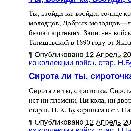
Ты, взойди-ка, взойди, солнце к
молодцов, Добрых молодцов—лю
безпачпортныих. Записана войск.
Татищевской в 1890 году от Яко
¶
Опубликовано
12 Апрель 2
из коллекции войск. стар. Н.
Сирота ли ты, сироточ
Сирота ли ты, сироточка, Сирот
нет ни племени, Ни кола, ни дво
старш. Н. К. Бухариным в ст. Ни
¶
Опубликовано
12 Апрель 2
из коллекции войск. стар. Н.