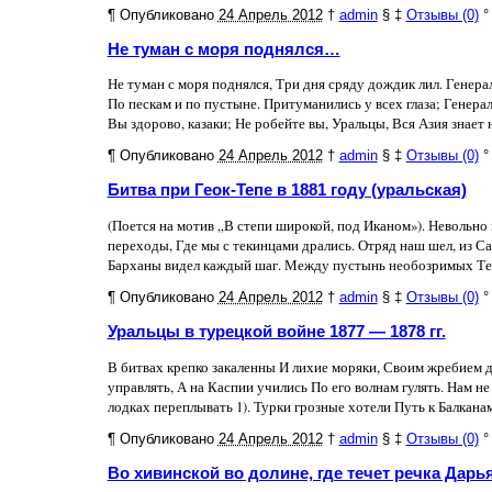
¶
Опубликовано
24 Апрель 2012
†
admin
§
‡
Отзывы (0)
°
Не туман с моря поднялся…
Не туман с моря поднялся, Три дня сряду дождик лил. Генера
По пескам и по пустыне. Притуманились у всех глаза; Генера
Вы здорово, казаки; Не робейте вы, Уральцы, Вся Азия знает на
¶
Опубликовано
24 Апрель 2012
†
admin
§
‡
Отзывы (0)
°
Битва при Геок-Тепе в 1881 году (уральская)
(Поется на мотив „В степи широкой, под Иканом»). Невольно
переходы, Где мы с текинцами дрались. Отряд наш шел, из Са
Барханы видел каждый шаг. Между пустынь необозримых Течет
¶
Опубликовано
24 Апрель 2012
†
admin
§
‡
Отзывы (0)
°
Уральцы в турецкой войне 1877 — 1878 гг.
В битвах крепко закаленны И лихие моряки, Своим жребием д
управлять, А на Каспии учились По его волнам гулять. Нам не
лодках переплывать 1). Турки грозные хотели Путь к Балканам 
¶
Опубликовано
24 Апрель 2012
†
admin
§
‡
Отзывы (0)
°
Во хивинской во долине, где течет речка Дарь