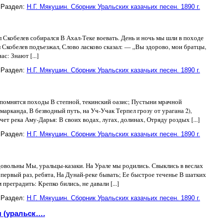
Раздел:
Н.Г. Мякушин. Сборник Уральских казачьих песен. 1890 г.
л Скобелев собирался В Ахал-Теке воевать. День и ночь мы шли в походе
л Скобелев подъезжал, Слово ласково сказал: — „Вы здорово, мои братцы,
с: Знают [...]
Раздел:
Н.Г. Мякушин. Сборник Уральских казачьих песен. 1890 г.
 помнятся походы В степной, текинский оазис; Пустыни мрачной
марканда, В безводный путь, на Уч-Учак Терпел грозу от урагана 2),
 река Аму-Дарья: В своих водах, лугах, долинах, Отряду роздых [...]
Раздел:
Н.Г. Мякушин. Сборник Уральских казачьих песен. 1890 г.
овольны Мы, уральцы-казаки. На Урале мы родились. Свыклись в веслах
 первый раз, ребята, На Дунай-реке бывать; Ее быстрое теченье В шатких
преградить: Крепко бились, не давали [...]
Раздел:
Н.Г. Мякушин. Сборник Уральских казачьих песен. 1890 г.
я (уральск….