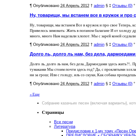
¶
Опубликовано
24 Апрель 2012
†
admin
§
‡
Отзывы (0)
°
Ну, товарищи, мы встанем все в кружок и про
Ну, товарищи, мы встанем Все в кружок и про свое Теперь, к
Привелось зимовать: Жить в поганом балагане И от холоду д
много, много Нам наделали хлопот. Мы с зарей коней седлали: Д
¶
Опубликовано
24 Апрель 2012
†
admin
§
‡
Отзывы (0)
°
Долго ль, долго ль нам, без дела, дармоедам
Долго ль, долго ль нам, без дела, Дармоедами здесь жить?!.. 
тумаками Мы стоим почти здесь год? Да, с проклятыми хохла
ни за грош; Или с голоду, иль со скуки, Как собака пропадешь. 
¶
Опубликовано
24 Апрель 2012
†
admin
§
‡
Отзывы (0)
°
« Еще
Собрание казачьих песен (включая варианты), кото
Страницы
Все песни
Литература
Предисловие к 1-му тому «Песен Оре
ПРЕДИСЛОВИЕ к СБОРНИКУ УРАЛЬСК