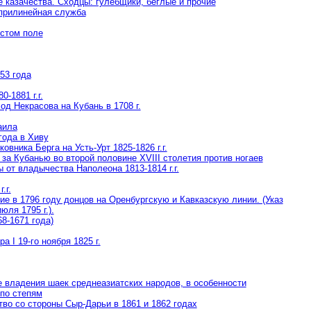
 казачества. Сходцы: гулебщики, беглые и прочие
 прилинейная служба
истом поле
53 года
-1881 г.г.
од Некрасова на Кубань в 1708 г.
аила
года в Хиву
вника Берга на Усть-Урт 1825-1826 г.г.
за Кубанью во второй половине XVIII столетия против ногаев
 от владычества Наполеона 1813-1814 г.г.
.г.
ие в 1796 году донцов на Оренбургскую и Кавказскую линии. (Указ
юля 1795 г.).
8-1671 года)
 I 19-го ноября 1825 г.
е владения шаек среднеазиатских народов, в особенности
 по степям
тво со стороны Сыр-Дарьи в 1861 и 1862 годах