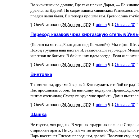
Во хивинской во долине, Где течет речка Дарья, — По хивин
дралися за Дарьей, По садам вашим хивинским Разнеслось сл
предки наши были, Вы теперя прошли там. Греми слава трубой
¶
Опубликовано
24 Апрель 2012
†
admin
§
‡
Отзывы (0)
°
Переход казаков чрез киргизскую степь в Уиль
(Поется на мотив „Было дело под Полтавой»). Мы с фон-Ште
Поход трудный наш настал. И, завьючивши верблюдов Мешка
киргизов не боимся, В бой на них идем всегда; Если ж с ними м
¶
Опубликовано
24 Апрель 2012
†
admin
§
‡
Отзывы (0)
°
Винтовка
Ты, винтовка, друг мой верный, Кто служить с тобой не рад!
Нас прославила собой, Ты нам славу подарила Превосходною
визгом отскочила; Смотрят: круг уже пробить. Дам я выстрел,
¶
Опубликовано
24 Апрель 2012
†
admin
§
‡
Отзывы (0)
°
Шашка
Не грусти, моя родная, В черных, траурных ножнах: Скоро, ис
старинные враги; Не скучай же ты печалью, Жди, надейся и 
Царь восстанет Гневом праведным, грозой. Послужи ему, родна