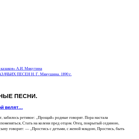
 казаков» А.И. Мякутина
ЬИХ ПЕСЕН Н. Г. Мякушина. 1890 г.
ННЫЕ ПЕСНИ.
ой велят…
, забилось ретивое: „Прощай» родные говорят. Пора настала
поменяться, Стать на колени пред отцом. Отец, покрытый сединою,
сыну говорит: — „Простись с детьми, с женой младою, Простись, быть