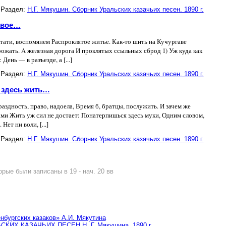
Раздел:
Н.Г. Мякушин. Сборник Уральских казачьих песен. 1890 г.
 свое…
стати, воспомянем Распроклятое житье. Как-то шить на Кучургаве
рожать. A железная дорога И проклятых ссыльных сброд 1) Уж куда как
ень — в разъезде, а [...]
Раздел:
Н.Г. Мякушин. Сборник Уральских казачьих песен. 1890 г.
и здесь жить…
Праздность, право, надоела, Время б, братцы, послужить. И зачем же
ми Жить уж сил не достает: Понатерпишься здесь муки, Одним словом,
Нет ни воли, [...]
Раздел:
Н.Г. Мякушин. Сборник Уральских казачьих песен. 1890 г.
рые были записаны в 19 - нач. 20 вв
нбургских казаков» А.И. Мякутина
ИХ КАЗАЧЬИХ ПЕСЕН Н. Г. Мякушина. 1890 г.