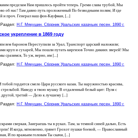
скиим пределам Нам пришлось пройти теперь. Греми слава трубой, Мы
ово об нас! Там давно путь проложенный По безводныим полям; И где
 и проч. Генерал наш фон-Кауфман, [...]
Раздел:
Н.Г. Мякушин. Сборник Уральских казачьих песен. 1890 г.
ское укрепление в 1869 году
мпелем бароном Переступили за Урал, Транспорт царский наложили;
ми круп и сухарей, Мы пошли путать киргизов Точно дикиих зверей! Мы
ы сразимся, То уж, верно, им [...]
Раздел:
Н.Г. Мякушин. Сборник Уральских казачьих песен. 1890 г.
 И тобой гордится смело Царя русского казак. Ты наружностью красива,
 стрельбой. Наведу я твою мушку В отдаленный белый щит: Пуля с
 другой, третий — Дело к лучшему [...]
Раздел:
Н.Г. Мякушин. Сборник Уральских казачьих песен. 1890 г.
крами сверкая, Заиграешь ты в руках. Там, за темной синей далью, Есть
терпи! И когда, мгновенно, грянет Грохот пушки боевой, — Православный
я, И по вражьим головам Ты скачи, [...]