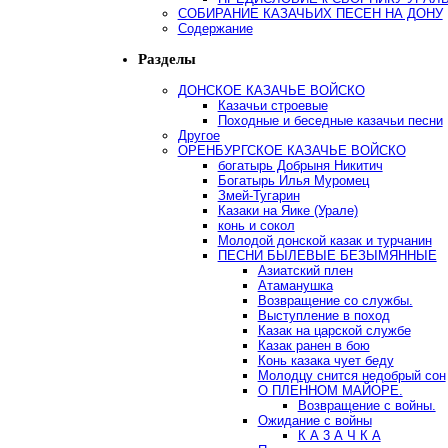
СОБИРАНИЕ КАЗАЧЬИХ ПЕСЕН НА ДОНУ
Содержание
Разделы
ДОНСКОЕ КАЗАЧЬЕ ВОЙСКО
Казачьи строевые
Походные и беседные казачьи песни
Другое
ОРЕНБУРГСКОЕ КАЗАЧЬЕ ВОЙСКО
богатырь Добрыня Никитич
Богатырь Илья Муромец
Змей-Тугарин
Казаки на Яике (Урале)
конь и сокол
Молодой донской казак и турчанин
ПЕСНИ БЫЛЕВЫЕ БЕЗЫМЯННЫЕ
Азиатский плен
Атаманушка
Возвращение со службы.
Выступление в поход
Казак на царской службе
Казак ранен в бою
Конь казака чует беду
Молодцу снится недобрый сон
О ПЛЕННОМ МАЙОРЕ.
Возвращение с войны.
Ожидание с войны
К А 3 А Ч К А