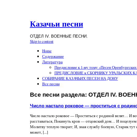
Казачьи песни
ОТДЕЛ IV. ВОЕННЫЕ ПЕСНИ.
Skip to content
Home
Содержание
Литература
Предисловие к 1-му тому «Песен Оренбургских
ПРЕДИСЛОВИЕ к СБОРНИКУ УРАЛЬСКИХ КАЗАЧ
СОБИРАНИЕ КАЗАЧЬИХ ПЕСЕН НА ДОНУ
Все песни
Все песни раздела:
ОТДЕЛ IV. ВОЕ
Число настало роковое — проститься с родин
Число настало роковое — Проститься с родиной велят… И вот
расставаться, Покинуть кров — отцовский дом… И поцелуем 
Молитву теплую творит; И, зная службу боевую, Старик тут 
может, [...]