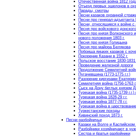
Отечественная война 1812 год
Отъезд первых эшелонов в охр
Парады, смотры
Песни казаков охранной страж
Песни про генерал-адъютанта 
Песни, относящиеся к войне с 
Песня про войскового донского
Песня про князя Волконского 
нового положения 1803 г.
Песня про князя Голицына
Песня про майора Белякова
Побоища яицких казаков с коче
Покорение Казани в 1552 г.
Польское восстание 1830-1831 г
Проведение железной дороги
Продолжение Семилетней войны
Пугачевщина (1773-1775 г.г.)
Разорение киргизами Екатерини
Семилетняя война (1756-1763 г
Сыск на Дону беглых князем Д
Турецкая война (1735-1739 г.г
Турецкая война 1828-29 г.г.
Турецкая война 1877-78 г.г.
Турецкая война в царствовани
Туркестанские походы
Хивинский поход 1873 г.
Песни разбойничьи
Казаки на Волге и Каспийском
Разбойники хозяйничают в чу
Сестра и братья разбойники