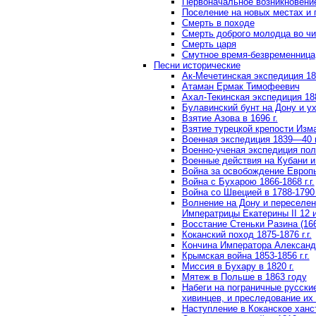
Первоначальное возникновение
Поселение на новых местах и
Смерть в походе
Смерть доброго молодца во ч
Смерть царя
Смутное время-безвременница
Песни исторические
Ак-Мечетинская экспедиция 18
Атаман Ермак Тимофеевич
Ахал-Текинская экспедиция 1880
Булавинский бунт на Дону и ух
Взятие Азова в 1696 г.
Взятие турецкой крепости Изм
Военная экспедиция 1839—40 
Военно-ученая экспедиция полко
Военные действия на Кубани и 
Война за освобождение Европы
Война с Бухарою 1866-1868 г.г.
Война со Швецией в 1788-1790 г
Волнение на Дону и переселен
Императрицы Екатерины II 12 и
Восстание Стеньки Разина (166
Коканский поход 1875-1876 г.г.
Кончина Императора Александра
Крымская война 1853-1856 г.г.
Миссия в Бухару в 1820 г.
Мятеж в Польше в 1863 году
Набеги на пограничные русски
хивинцев, и преследование их
Наступление в Коканское ханс