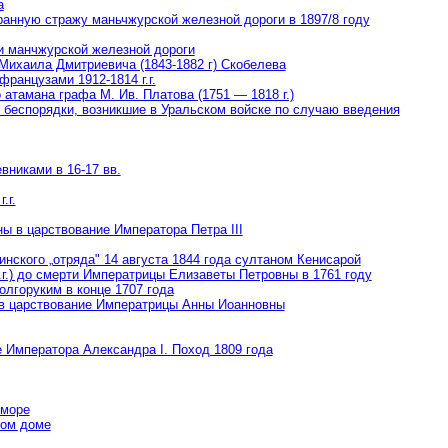
а
анную стражу маньчжурской железной дороги в 1897/8 году
и манчжурской железной дороги
Михаила Дмитриевича (1843-1882 г) Скобелева
французами 1912-1814 г.г.
 атамана графа М. Ив. Платова (1751 — 1818 г.)
и беспорядки, возникшие в Уральском войске по случаю введения
вниками в 16-17 вв.
.г.
 в царствование Императора Петра IIІ
нского „отряда" 14 августа 1844 года султаном Кенисарой
.г.) до смерти Императрицы Елизаветы Петровны в 1761 году
олгоруким в конце 1707 года
.) в царствование Императрицы Анны Иоанновны
е Императора Александра I. Поход 1809 года
 море
жом доме