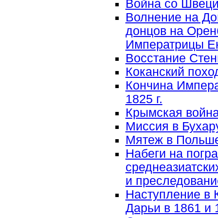
Война со Швецие
Волнение на До
донцов на Оренб
Императрицы Ека
Восстание Стень
Коканский поход 
Кончина Импера
1825 г.
Крымская война 
Миссия в Бухару
Мятеж в Польше
Набеги на погр
среднеазиатских
и преследовани
Наступление в 
Дарьи в 1861 и 