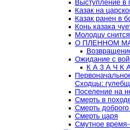
Выступление в 
Казак на царск
Казак ранен в 
Конь казака чуе
Молодцу снится
О ПЛЕННОМ М
Возвращение
Ожидание с во
К А 3 А Ч К 
Первоначальное
Сходцы: гулебщ
Поселение на н
Смерть в поход
Смерть доброго
Смерть царя
Смутное время