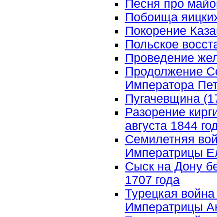
Песня про майо
Побоища яицких 
Покорение Казан
Польское восста
Проведение жел
Продолжение Се
Императора Петр
Пугачевщина (177
Разорение кирги
августа 1844 г
Семилетняя войн
Императрицы Ел
Сыск на Дону б
1707 года
Турецкая война 
Императрицы А