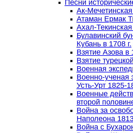
Песни исторически
Ак-Мечетинская
Атаман Ермак 
Ахал-Текинская 
Булавинский бун
Кубань в 1708 г.
Взятие Азова в 1
Взятие турецко
Военная экспед
Военно-ученая 
Усть-Урт 1825-18
Военные действ
второй половине
Война за освоб
Наполеона 1813-
Война с Бухарою