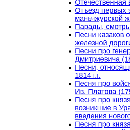
Отечественная 
Отъезд первых 
маньчжурской же
Парады, смотр
Песни казаков 
железной дорог
Песни про гене
Дмитриевича (1
Песни, относящ
1814 г.г.
Песня про войс
Ив. Платова (17
Песня про князя
возникшие в Ур
введения нового
Песня про княз