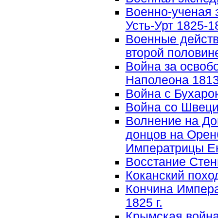
Военно-ученая 
Усть-Урт 1825-18
Военные действ
второй половине
Война за освоб
Наполеона 1813-
Война с Бухарою
Война со Швецие
Волнение на До
донцов на Оренб
Императрицы Ека
Восстание Стень
Коканский поход 
Кончина Импера
1825 г.
Крымская война 