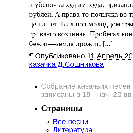
шубеночка худым-худа, призапла
рублей, А права-то полычка во 
цены нет. Был под молодцом те
грива-то козлиная. Пробегал ко
бежит—земля дрожит, [...]
¶
Опубликовано
11 Апрель 20
казачка Д.Сошникова
Собрание казачьих песен 
записаны в 19 - нач. 20 вв
Страницы
Все песни
Литература