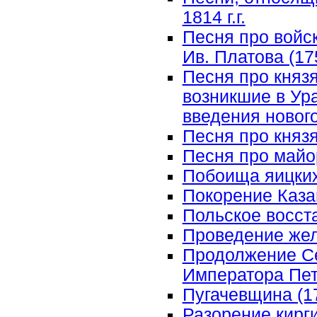
1814 г.г.
Песня про войс
Ив. Платова (17
Песня про князя
возникшие в Ур
введения нового
Песня про княз
Песня про майо
Побоища яицких 
Покорение Казан
Польское восста
Проведение жел
Продолжение Се
Императора Петр
Пугачевщина (177
Разорение кирги