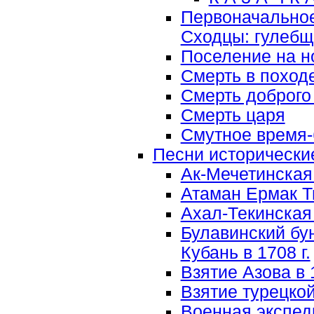
Первоначальное
Сходцы: гулебщ
Поселение на н
Смерть в поход
Смерть доброго
Смерть царя
Смутное время
Песни исторически
Ак-Мечетинская
Атаман Ермак 
Ахал-Текинская 
Булавинский бун
Кубань в 1708 г.
Взятие Азова в 1
Взятие турецко
Военная экспед