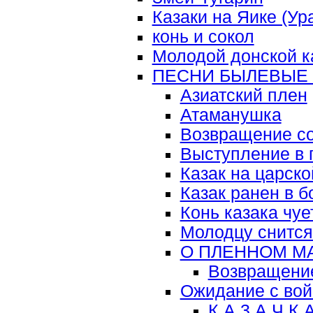
Казаки на Яике (Ур
конь и сокол
Молодой донской к
ПЕСНИ БЫЛЕВЫЕ
Азиатский плен
Атаманушка
Возвращение со
Выступление в 
Казак на царск
Казак ранен в 
Конь казака чуе
Молодцу снится
О ПЛЕННОМ М
Возвращение
Ожидание с во
К А 3 А Ч К 