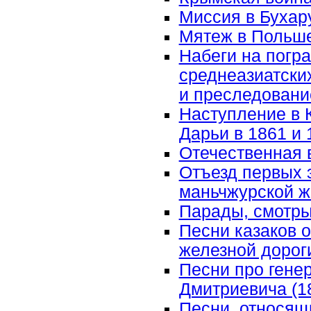
Миссия в Бухару
Мятеж в Польше
Набеги на погр
среднеазиатских
и преследовани
Наступление в 
Дарьи в 1861 и 
Отечественная 
Отъезд первых 
маньчжурской же
Парады, смотр
Песни казаков 
железной дорог
Песни про гене
Дмитриевича (1
Песни, относящ