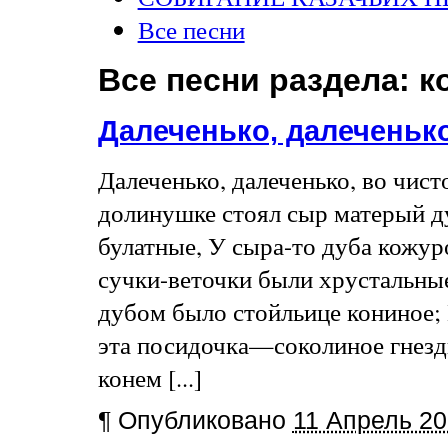
Все песни
Все песни раздела:
к
Далеченько, далеченьк
Далеченько, далеченько, во чист
долинушке стоял сыр матерый д
булатные, У сыра-то дуба кожу
сучки-веточки были хрустальны
дубом было стойльице кониное;
эта посидочка—соколиное гнезд
конем [...]
¶
Опубликовано
11 Апрель 20