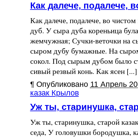
Как далече, подалече, 
Как далече, подалече, во чистом
дуб. У сыра дуба кореньица бул
жемчужная; Сучки-веточки на с
сыром дубу бумажные. На сыром
сокол. Под сырым дубом было с
сивый резвый конь. Как ясен [...]
¶
Опубликовано
11 Апрель 20
казак Крылов
Уж ты, старинушка, ста
Уж ты, старинушка, старой каза
седа, У головушки бородушка, ка