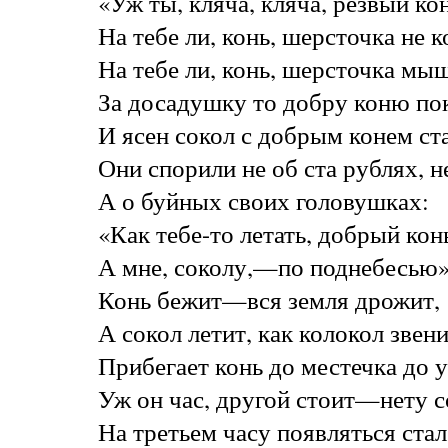
«Уж ты, кляча, кляча, резвый ко
На тебе ли, конь, шерсточка не к
На тебе ли, конь, шерсточка мы
За досадушку то добру коню пок
И ясен сокол с добрым конем ст
Они спорили не об ста рублях, н
А о буйных своих головушках:
«Как тебе-то летать, добрый кон
А мне, соколу,—по поднебесью»
Конь бежит—вся земля дрожит,
А сокол летит, как колокол звени
Прибегает конь до местечка до у
Уж он час, другой стоит—нету с
На третьем часу появляться стал