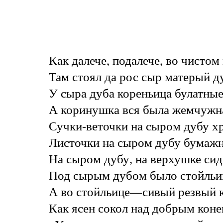
Как далече, подалече, во чистом 
Там стоял да рос сыр матерый д
У сыра дуба кореньица булатные
А коринушка вся была жемчужн
Сучки-веточки на сыром дубу х
Листочки на сыром дубу бумаж
На сыром дубу, на верхушке сид
Под сырым дубом было стойльиц
А во стойльице—сивый резвый к
Как ясен сокол над добрым коне