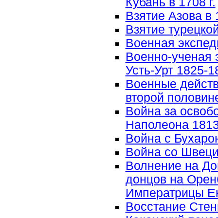
Кубань в 1708 г.
Взятие Азова в 1
Взятие турецко
Военная экспед
Военно-ученая 
Усть-Урт 1825-18
Военные действ
второй половине
Война за освоб
Наполеона 1813-
Война с Бухарою
Война со Швецие
Волнение на До
донцов на Оренб
Императрицы Ека
Восстание Стень