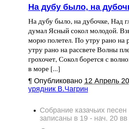
На дубу было, на дубо
На дубу было, на дубочке, Над 
думал Ясный сокол молодой. Вз
морю полетел. По утру рано на 
утру рано на рассвете Волны пл
грохочет, Сокол борется с волн
в море [...]
¶
Опубликовано
12 Апрель 2
урядник В.Чагрин
Собрание казачьих песен 
записаны в 19 - нач. 20 вв