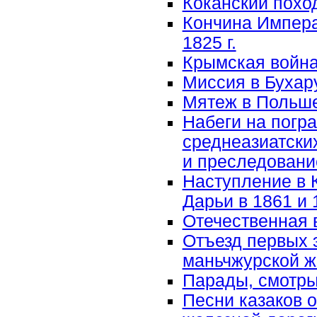
Коканский поход 
Кончина Импера
1825 г.
Крымская война 
Миссия в Бухару
Мятеж в Польше
Набеги на погр
среднеазиатских
и преследовани
Наступление в 
Дарьи в 1861 и 
Отечественная 
Отъезд первых 
маньчжурской же
Парады, смотр
Песни казаков 