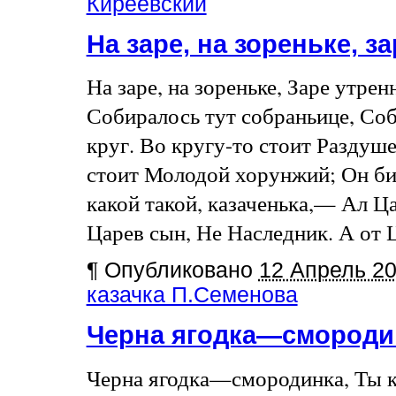
Киреевский
На заре, на зореньке, 
На заре, на зореньке, Заре утре
Собиралось тут собраньице, Соб
круг. Во кругу-то стоит Раздуш
стоит Молодой хорунжий; Он бит
какой такой, казаченька,— Ал 
Царев сын, Не Наследник. А от Ца
¶
Опубликовано
12 Апрель 2
казачка П.Семенова
Черна ягодка—смород
Черна ягодка—смородинка, Ты ко