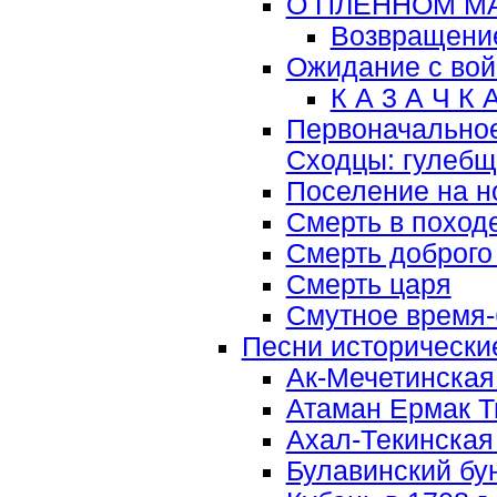
О ПЛЕННОМ М
Возвращение
Ожидание с во
К А 3 А Ч К 
Первоначальное
Сходцы: гулебщ
Поселение на н
Смерть в поход
Смерть доброго
Смерть царя
Смутное время
Песни исторически
Ак-Мечетинская
Атаман Ермак 
Ахал-Текинская 
Булавинский бун