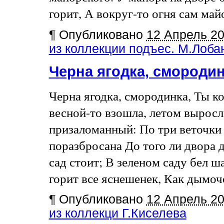
горит, А вокруг-то огня сам майо
¶
Опубликовано
12 Апрель 2
из коллекции подъес. М.Лоба
Черна ягодка, смороди
Черна ягодка, смородинка, Ты ко
весной-то взошла, летом выросл
призаломанный: По три веточки 
поразбросана До того ли двора 
сад стоит; В зеленом саду бел ш
горит все яснешенек, Как дымочек
¶
Опубликовано
12 Апрель 2
из коллекци Г.Киселева