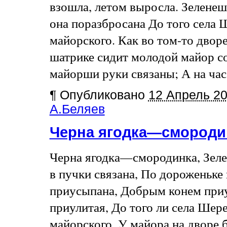
взошла, летом выросла. Зеленеш
она поразбросана До того села 
майорского. Как во том-то дворе
шатрике сидит молодой майор с
майорши руки связаны; А на часах
¶
Опубликовано
12 Апрель 2
А.Беляев
Черна ягодка—смород
Черна ягодка—смородинка, Зелен
в пучки связана, По дороженьк
приусыпана, Добрым конем приу
приулитая, До того ли села Шере
майорского. У майора на дворе б