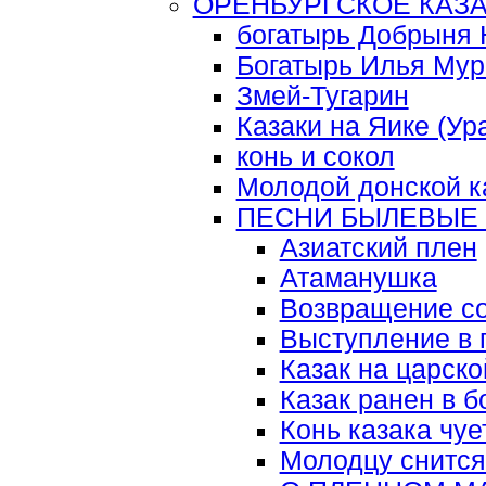
ОРЕНБУРГСКОЕ КАЗ
богатырь Добрыня 
Богатырь Илья Му
Змей-Тугарин
Казаки на Яике (Ур
конь и сокол
Молодой донской к
ПЕСНИ БЫЛЕВЫЕ
Азиатский плен
Атаманушка
Возвращение со
Выступление в 
Казак на царск
Казак ранен в 
Конь казака чуе
Молодцу снится