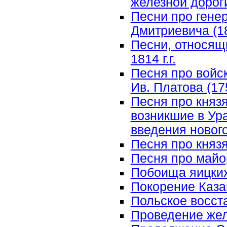
железной дорог
Песни про гене
Дмитриевича (1
Песни, относящ
1814 г.г.
Песня про войс
Ив. Платова (17
Песня про князя
возникшие в Ур
введения нового
Песня про княз
Песня про майо
Побоища яицких 
Покорение Казан
Польское восста
Проведение жел