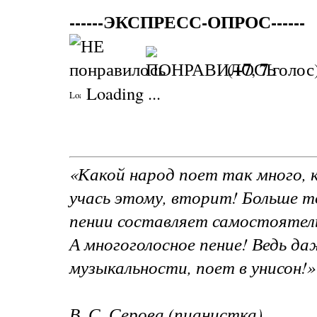
------ЭКСПРЕСС-ОПРОС------
+7
7
(
,
голос
Loading ...
«Какой народ поет так много, к
учась этому, вторит! Больше то
пении составляет самостоятел
А многоголосное пение! Ведь да
музыкальности, поет в унисон!»
В. С. Серова (пианистка)