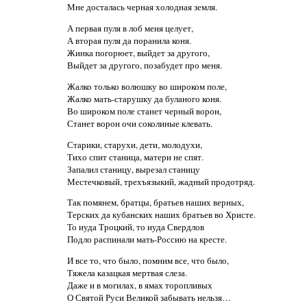
Мне досталась черная холодная земля.
А первая пуля в лоб меня целует,
А вторая пуля да поранила коня.
Жинка погорюет, выйдет за другого,
Выйдет за другого, позабудет про меня.
Жалко только волюшку во широком поле,
Жалко мать-старушку да буланого коня.
Во широком поле станет черный ворон,
Станет ворон очи соколиные клевать.
Старики, старухи, дети, молодухи,
Тихо спит станица, матери не спят.
Запалил станицу, вырезал станицу
Местечковый, трехъязыкий, жадный продотряд.
Так помянем, братцы, братьев наших верных,
Терских да кубанских наших братьев во Христе.
То иуда Троцкий, то иуда Свердлов
Подло распинали мать-Россию на кресте.
И все то, что было, помним все, что было,
Тяжела казацкая мертвая слеза.
Даже и в могилах, в ямах торопливых
О Святой Руси Великой забывать нельзя…