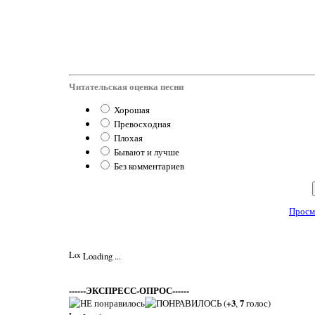
Читательская оценка песни
Хорошая
Превосходная
Плохая
Бывают и лучше
Без комментариев
Просм
Loading ...
------ЭКСПРЕСС-ОПРОС------
(
+3
,
7
голос)