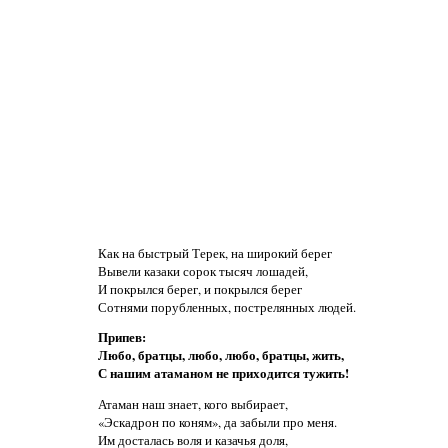
Как на быстрый Терек, на широкий берег
Вывели казаки сорок тысяч лошадей,
И покрылся берег, и покрылся берег
Сотнями порубленных, пострелянных людей.
Припев:
Любо, братцы, любо, любо, братцы, жить,
С нашим атаманом не приходится тужить!
Атаман наш знает, кого выбирает,
«Эскадрон по коням», да забыли про меня.
Им досталась воля и казачья доля,