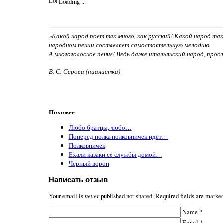
Loading ...
«Какой народ поет так много, как русский! Какой народ так 
народном пении составляет самостоятельную мелодию.
А многоголосное пение! Ведь даже итальянский народ, просл
В. С. Серова (пианистка)
Похожее
Любо братцы, любо…
Поперед полка полковничек идет…
Полковничек
Ехали казаки со службы домой…
Черный ворон
Написать отзыв
Your email is
never
published nor shared. Required fields are marke
Name
*
Email
*