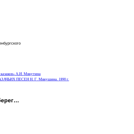
енбургского
 казаков» А.И. Мякутина
ЬИХ ПЕСЕН Н. Г. Мякушина. 1890 г.
берег…