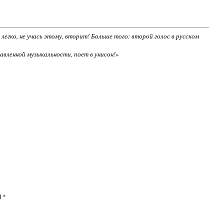
легко, не учась этому, вторит! Больше того: второй голос в русском
авленной музыкальности, поет в унисон!»
d
*