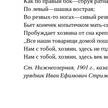
Как по правый бок—сбруя ратна
По левый—шашка вострая;
Во резвых-то ногах—сивый резв
Бьет конечек копытечком мать-с
Пробуждает хозяина от сна креп
„Все наши товарищи домой пош
Нам с тобой, хозяин, здесь не го
Нам с тобой, хозяин, здесь век 
Ст. Нижнеозерная, 1901 г., каз
урядник Иван Ефимович Стриже