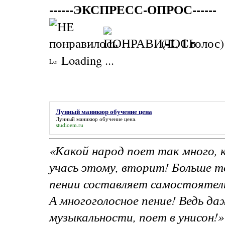
------ЭКСПРЕСС-ОПРОС------
-1
1
(
,
голос)
Loading ...
Лунный маникюр обучение цена
Лунный маникюр обучение цена
.
studioem.ru
«Какой народ поет так много, к
учась этому, вторит! Больше то
пении составляет самостоятел
А многоголосное пение! Ведь да
музыкальности, поет в унисон!»