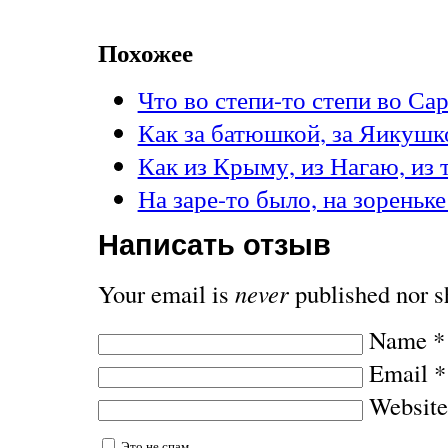
Похожее
Что во степи-то степи во С
Как за батюшкой, за Яикуш
Как из Крыму, из Нагаю, из
На заре-то было, на зореньк
Написать отзыв
Your email is
never
published nor s
Name
*
Email
*
Website
Это не спам.