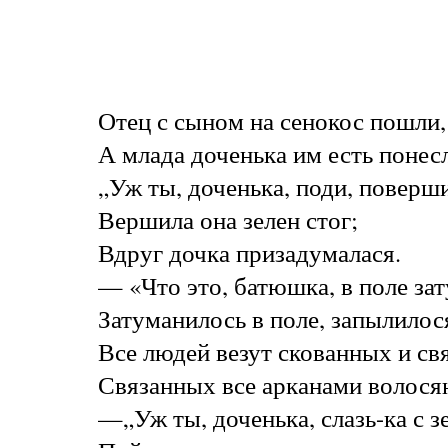
Отец с сыном на сенокос пошли,
А млада доченька им есть понесл
„Уж ты, доченька, поди, поверши
Вершила она зелен стог;
Вдруг дочка призадумалася.
— «Что это, батюшка, в поле за
Затуманилось в поле, запылилос
Все людей везут скованных и св
Связанных все арканами волося
—„Уж ты, доченька, слазь-ка с зе