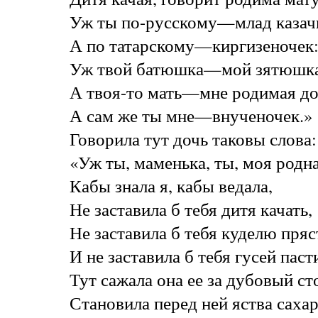
Уж ты по-русскому—млад казач
А по татарскому—киргизеночек
Уж твой батюшка—мой зятюшка
А твоя-то мать—мне родимая до
А сам же ты мне—внученочек.»
Говорила тут дочь таковы слова:
«Уж ты, маменька, ты, моя родна
Кабы знала я, кабы ведала,
Не заставила б тебя дитя качать,
Не заставила б тебя куделю пряс
И не заставила б тебя гусей паст
Тут сажала она ее за дубовый ст
Становила перед ней яства саха