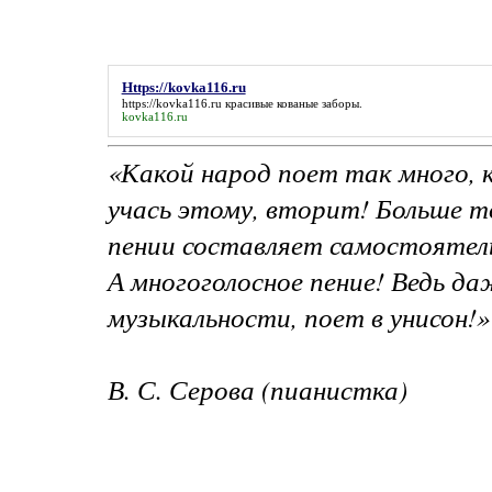
Https://kovka116.ru
https://kovka116.ru
красивые кованые заборы.
kovka116.ru
«Какой народ поет так много, к
учась этому, вторит! Больше то
пении составляет самостоятел
А многоголосное пение! Ведь да
музыкальности, поет в унисон!»
В. С. Серова (пианистка)