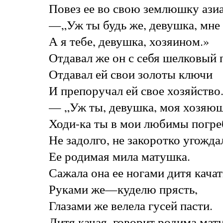
Повез ее во свою землюшку ази
—„Уж ты будь же, девушка, мне
А я тебе, девушка, хозяином.»
Отдавал же он с себя шелковый 
Отдавал ей свои золоты ключи
И препоручал ей свое хозяйство
— „Уж ты, девушка, моя хозяюш
Ходи-ка ты в мои любимы погре
Не задолго, не закоротко угожда
Ее родимая мила матушка.
Сажала она ее ногами дитя качат
Руками же—куделю прясть,
Глазами же велела гусей пасти.
Дитя качая, говорит родима мат