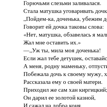
Горючьми слезьми заливалася.
Стала матушка уговаривать дочк
„Пойдем-ка, доченька, убежим 
Говорит ей дочка таковы слова:
«Нет, матушка, обзавелась я м
Жал мне оставить их.»
—„Уж ты, мила моя доченька!
Если жал тебе детушек, оставайс
А меня, родну маменьку, отпуст
Побежала дочь к своему мужу, х
Рассказала ему о своей матери.
Приходил же сам хан киргицкий
Он дарил ее золотой казной,
И сажал на добра коня,