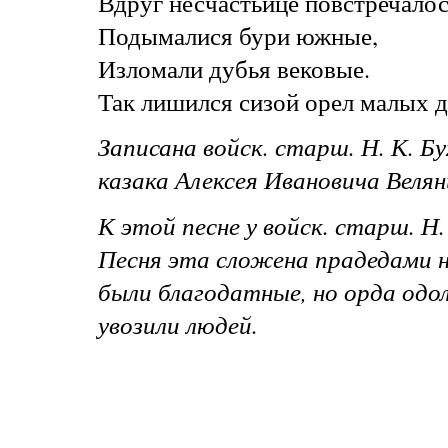
Вдруг несчастьице повстречалос
Подымалися бури южные,
Изломали дубья вековые.
Так лишился сизой орел малых д
Записана войск. старш. Н. К. Б
казака Алексея Ивановича Веляни
К этой песне у войск. старш. Н
Песня эта сложена прадедами 
были благодатные, но орда одо
увозили людей.