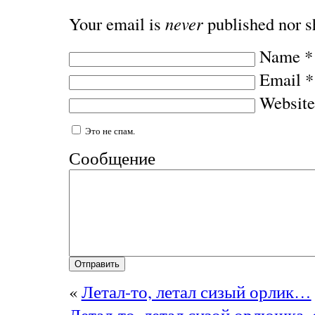
Your email is
never
published nor s
Name
*
Email
*
Website
Это не спам.
Сообщение
«
Летал-то, летал сизый орлик…
Летал-то, летал сизой орлюшка