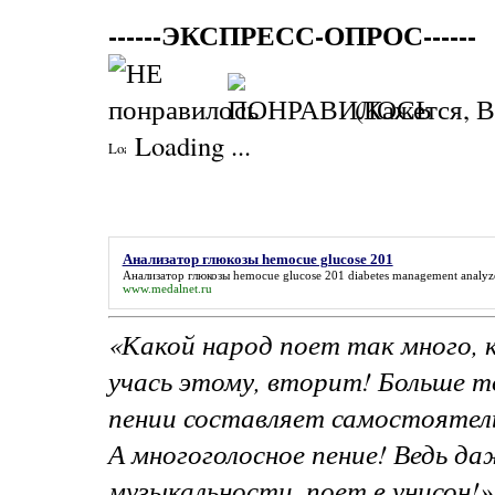
------ЭКСПРЕСС-ОПРОС------
(Кажется, В
Loading ...
Анализатор глюкозы hemocue glucose 201
Анализатор глюкозы hemocue glucose 201
diabetes management analyz
www.medalnet.ru
«Какой народ поет так много, к
учась этому, вторит! Больше то
пении составляет самостоятел
А многоголосное пение! Ведь да
музыкальности, поет в унисон!»