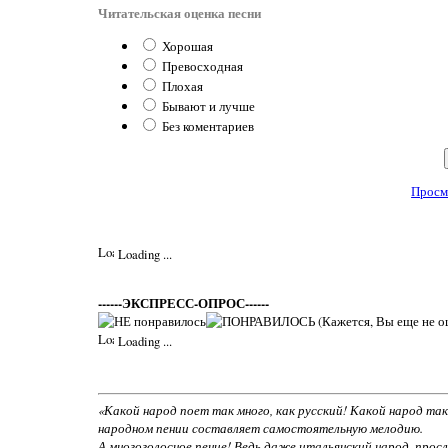
Читательская оценка песни
Хорошая
Превосходная
Плохая
Бывают и лучше
Без коментариев
Просм
Loading ...
------ЭКСПРЕСС-ОПРОС------
(Кажется, Вы еще не о
Loading ...
«Какой народ поет так много, как русский! Какой народ так 
народном пении составляет самостоятельную мелодию.
А многоголосное пение! Ведь даже итальянский народ, просл