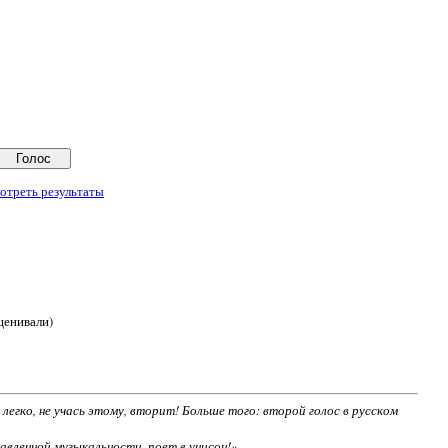
отреть результаты
ценивали)
легко, не учась этому, вторит! Больше того: второй голос в русском
авленной музыкальности, поет в унисон!»