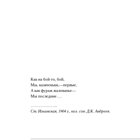
Как на бой-то, бой,
Мы, казаченьки,—первые,
А как фураж жалованье—
Мы последние….
………………..
Ст. Ильинская, 1904 г., кол. сов. Д.К. Андреев.