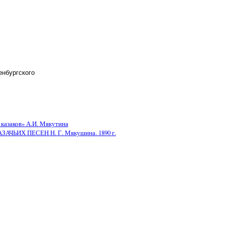
енбургского
 казаков» А.И. Мякутина
ЬИХ ПЕСЕН Н. Г. Мякушина. 1890 г.