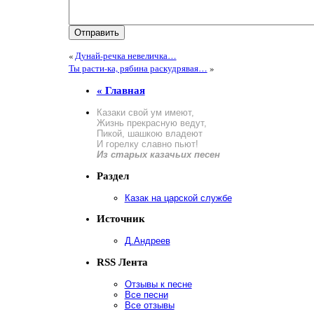
«
Дунай-речка невеличка…
Ты расти-ка, рябина раскудрявая…
»
« Главная
Казаки свой ум имеют,
Жизнь прекрасную ведут,
Пикой, шашкою владеют
И горелку славно пьют!
Из старых казачьих песен
Раздел
Казак на царской службе
Источник
Д.Андреев
RSS Лента
Отзывы к песне
Все песни
Все отзывы