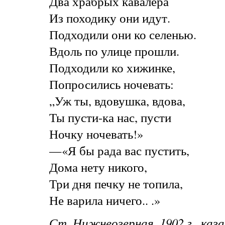
Два храбрых кавалера
Из походику они идут.
Подходили они ко селенью.
Вдоль по улице прошли.
Подходили ко хижинке,
Попросились ночевать:
„Уж ты, вдовушка, вдова,
Ты пусти-ка нас, пусти
Ночку ночевать!»
—«Я бы рада вас пустить,
Дома нету никого,
Три дня печку не топила,
Не варила ничего.. .»
Ст. Нижнеозерная, 1902 г., ка