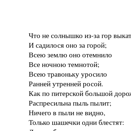
Что не солнышко из-за гор выка
И садилося оно за горой;
Всею землю оно отемнило
Все ночною темнотой;
Всею травоньку уросило
Ранней утренней росой.
Как по питерской большой доро
Распресильна пыль пылит;
Ничего в пыли не видно,
Только шашечки одни блестят: